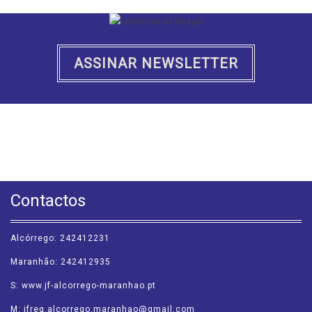
ASSINAR NEWSLETTER
PONTO VERDE
Reduzir, Reutilizar e Reciclar - Sustentabilidade.
A reciclagem de embalagens usadas apresenta inegáveis benefícios para
todos.
CONSULTAR
Contactos
Alcórrego: 242412231
Maranhão: 242412935
S: www.jf-alcorrego-maranhao.pt
M: jfreg.alcorrego.maranhao@gmail.com