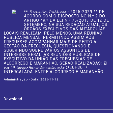
** 𝓡𝓮𝓾𝓷𝓲𝓸̃𝓮𝓼 𝓟𝓾́𝓫𝓵𝓲𝓬𝓪𝓼 - 2025-2029 ** DE
ACORDO COM O DISPOSTO NO N.º 2 DO
ARTIGO 49.º DA LEI N.º 75/2013 DE 12 DE
SETEMBRO, NA SUA REDAÇÃO ATUAL, OS
ÓRGÃOS EXECUTIVOS DAS AUTARQUIAS
LOCAIS REALIZAM, PELO MENOS, UMA REUNIÃO
PÚBLICA MENSAL, PERMITINDO ASSIM AOS
FREGUESES ACOMPANHAR MAIS DE PERTO A
GESTÃO DA FREGUESIA, QUESTIONANDO E
SUGERINDO SOBRE VÁRIOS ASSUNTOS DE
INTERESSE GERAL. AS REUNIÕES PÚBLICAS DE
EXECUTIVO DA UNIÃO DAS FREGUESIAS DE
ALCÓRREGO E MARANHÃO, SERÃO REALIZADAS: 📆
𝓷𝓪 1ª 𝓽𝓮𝓻𝓬̧𝓪-𝓯𝓮𝓲𝓻𝓪 𝓭𝓮 𝓬𝓪𝓭𝓪 𝓶𝓮̂𝓼 ⏰20H30 📌
INTERCALADA, ENTRE ALCÓRREGO E MARANHÃO
Administração - Data: 2025-11-12
Download