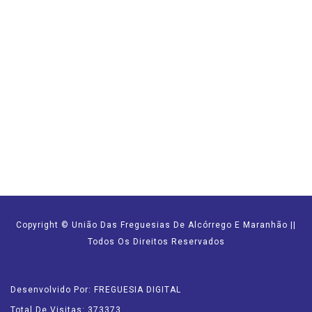
Copyright © União Das Freguesias De Alcórrego E Maranhão ||
Todos Os Direitos Reservados
Desenvolvido Por: FREGUESIA DIGITAL
Total De Visitas: 373373