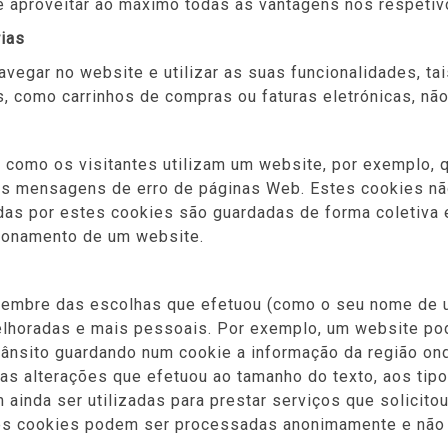
de aproveitar ao máximo todas as vantagens nos respeti
rias
vegar no website e utilizar as suas funcionalidades, t
, como carrinhos de compras ou faturas eletrónicas, nã
como os visitantes utilizam um website, por exemplo, 
das mensagens de erro de páginas Web. Estes cookies n
idas por estes cookies são guardadas de forma coletiva
cionamento de um website.
embre das escolhas que efetuou (como o seu nome de uti
elhoradas e mais pessoais. Por exemplo, um website po
rânsito guardando num cookie a informação da região on
s alterações que efetuou ao tamanho do texto, aos tipos
inda ser utilizadas para prestar serviços que solicito
es cookies podem ser processadas anonimamente e não é