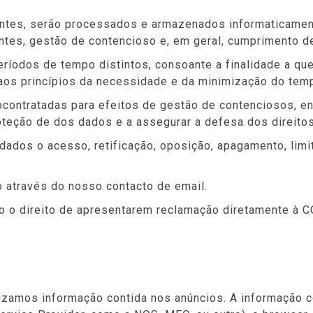
antes, serão processados e armazenados informaticamen
antes, gestão de contencioso e, em geral, cumprimento d
íodos de tempo distintos, consoante a finalidade a qu
a aos princípios da necessidade e da minimização do te
bcontratadas para efeitos de gestão de contenciosos, ent
teção de dos dados e a assegurar a defesa dos direitos 
e dados o acesso, retificação, oposição, apagamento, lim
to através do nosso contacto de email.
cido o direito de apresentarem reclamação diretament
izamos informação contida nos anúncios. A informação c