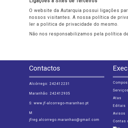
Ligações a Sites de Terceiros
O website da Autarquia possui ligações par
nossos visitantes. A nossa política de priva
ler a politica de privacidade do mesmo.
Não nos responsabilizamos pela política 
Contactos
Exec
Compos
Alcórrego: 242412231
Serviço
Maranhão: 242412935
Atas
S: www.jf-alcorrego-maranhao.pt
Editais
M:
Avisos
jfreg.alcorrego.maranhao@gmail.com
Contas 