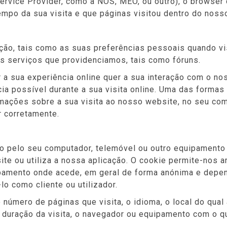
 Service Provider, como a NOS, MEO, ou outro), o browser 
tempo da sua visita e que páginas visitou dentro do noss
ão, tais como as suas preferências pessoais quando vis
s serviços que providenciamos, tais como fóruns.
r a sua experiência online quer a sua interação com o 
ia possível durante a sua visita online. Uma das formas
ormações sobre a sua visita ao nosso website, no seu c
r corretamente.
do pelo seu computador, telemóvel ou outro equipament
e ou utiliza a nossa aplicação. O cookie permite-nos a
pamento onde acede, em geral de forma anónima e depe
lo como cliente ou utilizador.
 número de páginas que visita, o idioma, o local do qual
 duração da visita, o navegador ou equipamento com o qua