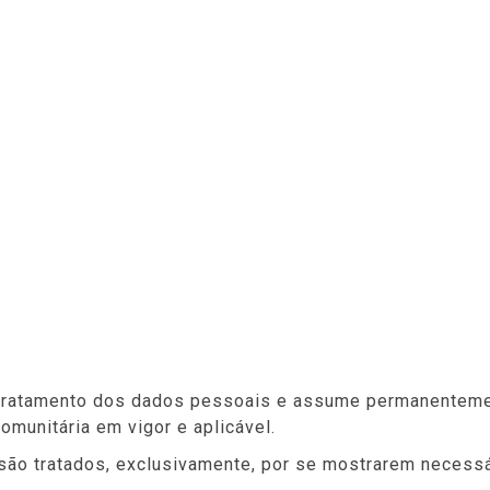
INÍCIO
FREGUESIA
EXECUTIVO
ASSEMBLEIA
Privacidade
o tratamento dos dados pessoais e assume permanentem
omunitária em vigor e aplicável.
são tratados, exclusivamente, por se mostrarem necess